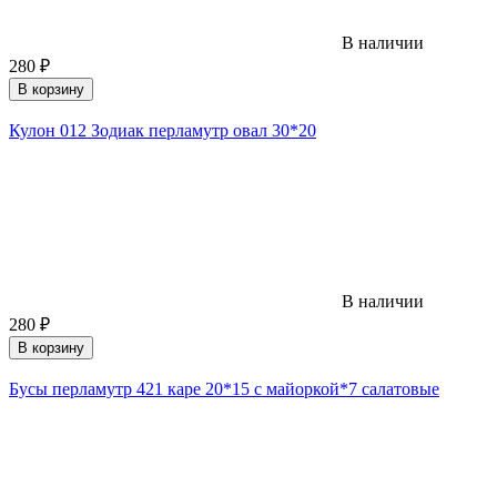
В наличии
280
₽
В корзину
Кулон 012 Зодиак перламутр овал 30*20
В наличии
280
₽
В корзину
Бусы перламутр 421 каре 20*15 с майоркой*7 салатовые