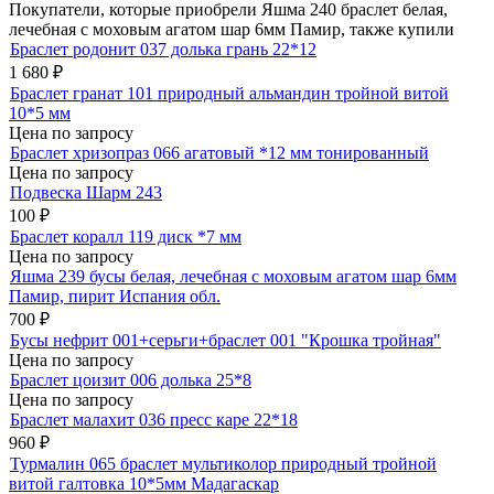
Покупатели, которые приобрели Яшма 240 браслет белая,
лечебная с моховым агатом шар 6мм Памир, также купили
Браслет родонит 037 долька грань 22*12
1 680
₽
Браслет гранат 101 природный альмандин тройной витой
10*5 мм
Цена по запросу
Браслет хризопраз 066 агатовый *12 мм тонированный
Цена по запросу
Подвеска Шарм 243
100
₽
Браслет коралл 119 диск *7 мм
Цена по запросу
Яшма 239 бусы белая, лечебная с моховым агатом шар 6мм
Памир, пирит Испания обл.
700
₽
Бусы нефрит 001+серьги+браслет 001 "Крошка тройная"
Цена по запросу
Браслет цоизит 006 долька 25*8
Цена по запросу
Браслет малахит 036 пресс каре 22*18
960
₽
Турмалин 065 браслет мультиколор природный тройной
витой галтовка 10*5мм Мадагаскар