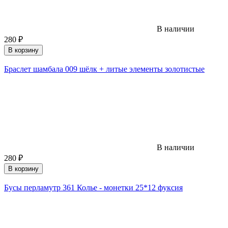
В наличии
280
₽
В корзину
Браслет шамбала 009 шёлк + литые элементы золотистые
В наличии
280
₽
В корзину
Бусы перламутр 361 Колье - монетки 25*12 фуксия