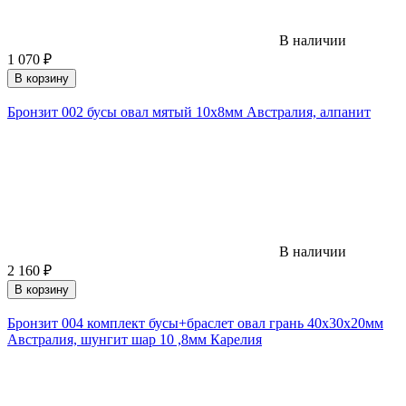
В наличии
1 070
₽
В корзину
Бронзит 002 бусы овал мятый 10х8мм Австралия, алпанит
В наличии
2 160
₽
В корзину
Бронзит 004 комплект бусы+браслет овал грань 40х30х20мм
Австралия, шунгит шар 10 ,8мм Карелия