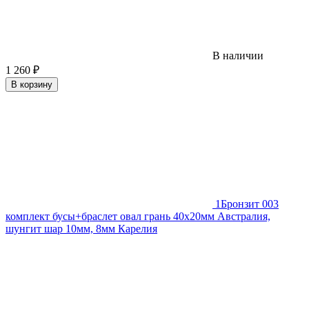
В наличии
1 260
₽
В корзину
1
Бронзит 003
комплект бусы+браслет овал грань 40х20мм Австралия,
шунгит шар 10мм, 8мм Карелия