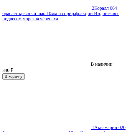
2
Коралл 064
браслет красный шар 10мм из прир.фракции Индонезия с
подвесом морская черепаха
В наличии
840
₽
В корзину
1
Аквамарин 020