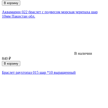
В корзину
Аквамарин 022 браслет с подвесом морская черепаха шар
10мм Пакистан обл.
В наличии
840
₽
В корзину
Браслет раухтопаз 015 шар *10 выращенный