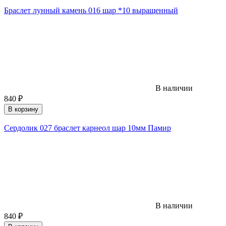
Браслет лунный камень 016 шар *10 выращенный
В наличии
840
₽
В корзину
Сердолик 027 браслет карнеол шар 10мм Памир
В наличии
840
₽