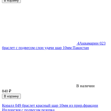
В корзину
4
Аквамарин 023
браслет с подвесом слон удачи шар 10мм Пакистан
В наличии
840
₽
В корзину
Коралл 049 браслет красный шар 10мм из прир.фракции
Индонезия с подвесом розочка