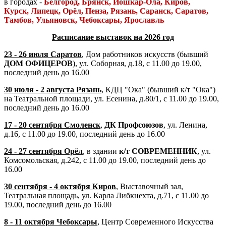
в городах -
Б
елгород,
Брянск, Йошкар-Ола, Киров,
Курск, Липецк,
Орёл, Пенза, Рязань,
Саранск,
Саратов,
Тамбов, Ульяновск,
Чебоксары, Ярославль
Расписание выставок на 2026 год
23 - 26 июля Саратов
, Дом работников искусств (бывший
ДОМ ОФИЦЕРОВ
), ул. Соборная, д.18, с 11.00 до 19.00,
последний день до 16.00
30 июля - 2 августа Рязань
, КДЦ "Ока" (бывший к/т "Ока")
на Театральной площади, ул. Есенина, д.80/1, с 11.00 до 19.00,
последний день до 16.00
17 - 20 сентября Смоленск
,
ДК Профсоюзов
, ул. Ленина,
д.16, с 11.00 до 19.00, последний день до 16.00
24 - 27 сентября Орёл
, в здании
к/т СОВРЕМЕННИК
, ул.
Комсомольская, д.242, с 11.00 до 19.00, последний день до
16.00
30 сентября - 4 октября Киров
, Выставочный зал,
Театральная площадь, ул. Карла Либкнехта, д.71, с 11.00 до
19.00, последний день до 16.00
8 - 11 октября Чебоксары
, Центр Современного Искусства