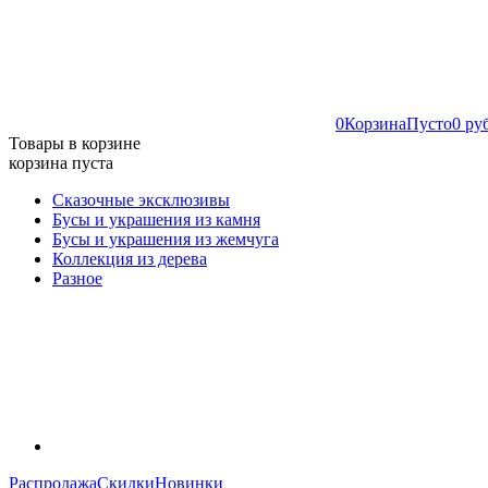
0
Корзина
Пусто
0 ру
Товары в корзине
корзина пуста
Сказочные эксклюзивы
Бусы и украшения из камня
Бусы и украшения из жемчуга
Коллекция из дерева
Разное
Распродажа
Скидки
Новинки