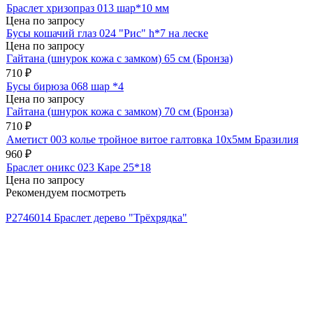
Браслет хризопраз 013 шар*10 мм
Цена по запросу
Бусы кошачий глаз 024 "Рис" h*7 на леске
Цена по запросу
Гайтана (шнурок кожа с замком) 65 см (Бронза)
710
₽
Бусы бирюза 068 шар *4
Цена по запросу
Гайтана (шнурок кожа с замком) 70 см (Бронза)
710
₽
Аметист 003 колье тройное витое галтовка 10х5мм Бразилия
960
₽
Браслет оникс 023 Каре 25*18
Цена по запросу
Рекомендуем посмотреть
Р2746014 Браслет дерево "Трёхрядка"