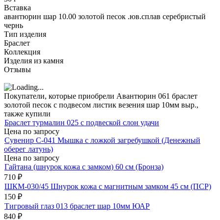
Вставка
авантюрин шар 10.00 золотой песок .юв.сплав серебристый
чернь
Тип изделия
Браслет
Коллекция
Изделия из камня
Отзывы
Покупатели, которые приобрели Авантюрин 061 браслет
золотой песок с подвесом листик везения шар 10мм выр.,
также купили
Браслет турмалин 025 с подвеской слон удачи
Цена по запросу
Сувенир С-041 Мышка с ложкой загребушкой (Денежный
оберег латунь)
Цена по запросу
Гайтана (шнурок кожа с замком) 60 см (Бронза)
710
₽
ШКМ-030/45 Шнурок кожа с магнитным замком 45 см (ПСР)
150
₽
Тигровый глаз 013 браслет шар 10мм ЮАР
840
₽