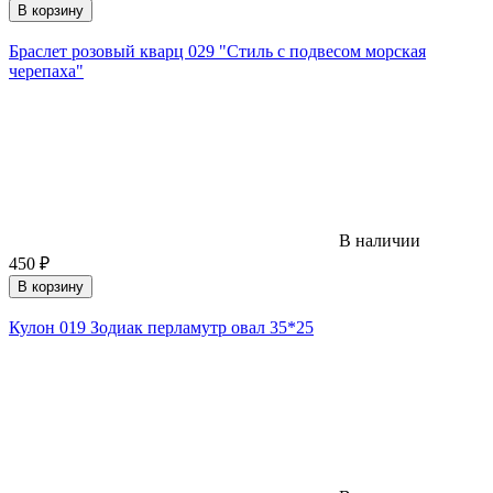
В корзину
Браслет розовый кварц 029 "Стиль с подвесом морская
черепаха"
В наличии
450
₽
В корзину
Кулон 019 Зодиак перламутр овал 35*25