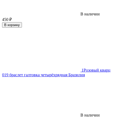
В наличии
450
₽
В корзину
1
Розовый кварц
019 браслет галтовка четырёхрядная Бразилия
В наличии