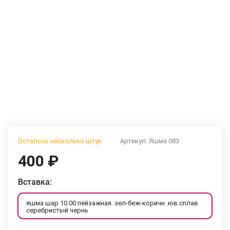
Осталось несколько штук
Артикул:
Яшма 083
400
₽
Вставка:
яшма шар 10.00 пейзажная. зел-беж-коричн .юв.сплав
серебристый чернь