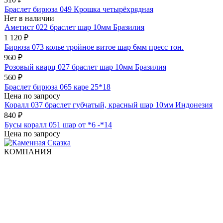
Браслет бирюза 049 Крошка четырёхрядная
Нет в наличии
Аметист 022 браслет шар 10мм Бразилия
1 120
₽
Бирюза 073 колье тройное витое шар 6мм пресс тон.
960
₽
Розовый кварц 027 браслет шар 10мм Бразилия
560
₽
Браслет бирюза 065 каре 25*18
Цена по запросу
Коралл 037 браслет губчатый, красный шар 10мм Индонезия
840
₽
Бусы коралл 051 шар от *6 -*14
Цена по запросу
КОМПАНИЯ