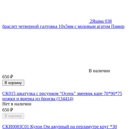
2
Яшма 038
браслет четверной галтовка 10х5мм с моховым агатом Памир
В наличии
650
₽
В корзину
СК015 шкатулка с рисунком "Осень" змеевик каре 70*90*75
ножки и ящерка из бронзы (134414)
Нет в наличии
650
₽
В корзину
СКИ0083С01 Кулон Ом ажурный на перламутре круг *30