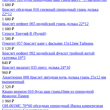
1 680
₽
Браслет обсидиан 016 снежный природный грань долька
22*12
1 680
₽
Браслет нефрит 065 индийский грань долька 22*12
1 680
₽
Серьги Триумф R (Родий)
1 580
₽
Гематит 057 браслет каре с фасками 15х12мм Тайвань
1 120
₽
Браслет нефрит 092 индийский фуксит тройной витой
галтовка 10*5
840
₽
Браслет малахит 035 пресс долька 24*10
960
₽
Авантюрин 008 браслет звёздная ночь долька грань 25х12 мм
выращенный
2 520
₽
Кварц-морион 010 бусы шар грань16мм из природной
фракции Памир
1 960
₽
ОИ-001МС 70*60 обсидиан природный Икона камнерезная