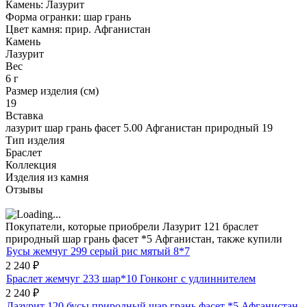
Камень: Лазурит
Форма огранки: шар грань
Цвет камня: прир. Афганистан
Камень
Лазурит
Вес
6 г
Размер изделия (см)
19
Вставка
лазурит шар грань фасет 5.00 Афганистан природный 19
Тип изделия
Браслет
Коллекция
Изделия из камня
Отзывы
Покупатели, которые приобрели Лазурит 121 браслет
природный шар грань фасет *5 Афганистан, также купили
Бусы жемчуг 299 серый рис мятый 8*7
2 240
₽
Браслет жемчуг 233 шар*10 Гонконг с удлиннителем
2 240
₽
Лазурит 120 бусы природный шар грань фасет *5 Афганистан