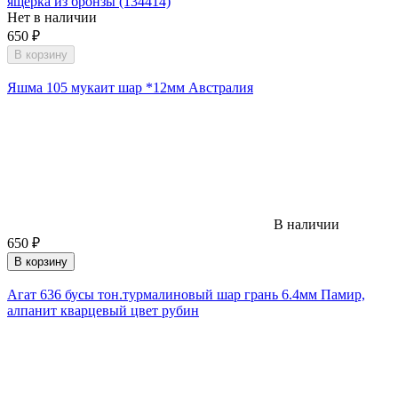
ящерка из бронзы (134414)
Нет в наличии
650
₽
В корзину
Яшма 105 мукаит шар *12мм Австралия
В наличии
650
₽
В корзину
Агат 636 бусы тон.турмалиновый шар грань 6.4мм Памир,
алпанит кварцевый цвет рубин