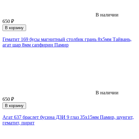
В наличии
650
₽
В корзину
Гематит 169 бусы магнитный столбик грань 8х5мм Тайвань,
агат шар 8мм сапфирин Памир
В наличии
650
₽
В корзину
Агат 637 браслет бусина ДЗИ 9 глаз 35х15мм Памир, шунгит,
гематит, пирит