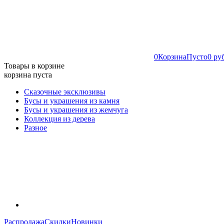
0
Корзина
Пусто
0 ру
Товары в корзине
корзина пуста
Сказочные эксклюзивы
Бусы и украшения из камня
Бусы и украшения из жемчуга
Коллекция из дерева
Разное
Распродажа
Скидки
Новинки