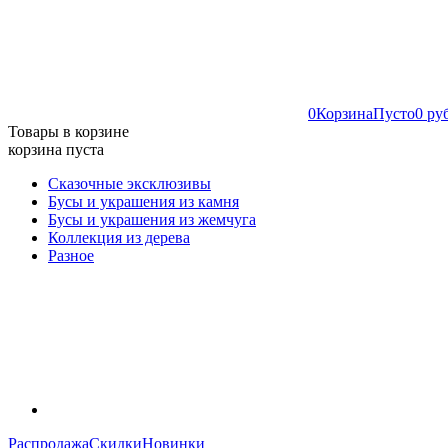
0
Корзина
Пусто
0 ру
Товары в корзине
корзина пуста
Сказочные эксклюзивы
Бусы и украшения из камня
Бусы и украшения из жемчуга
Коллекция из дерева
Разное
Распродажа
Скидки
Новинки