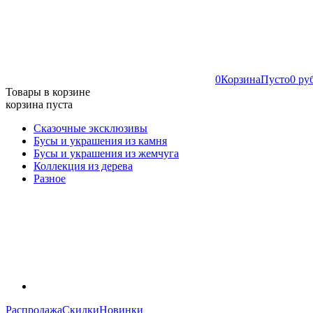
0
Корзина
Пусто
0 ру
Товары в корзине
корзина пуста
Сказочные эксклюзивы
Бусы и украшения из камня
Бусы и украшения из жемчуга
Коллекция из дерева
Разное
Распродажа
Скидки
Новинки