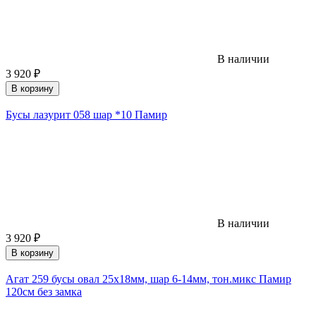
В наличии
3 920
₽
В корзину
Бусы лазурит 058 шар *10 Памир
В наличии
3 920
₽
В корзину
Агат 259 бусы овал 25х18мм, шар 6-14мм, тон.микс Памир
120см без замка