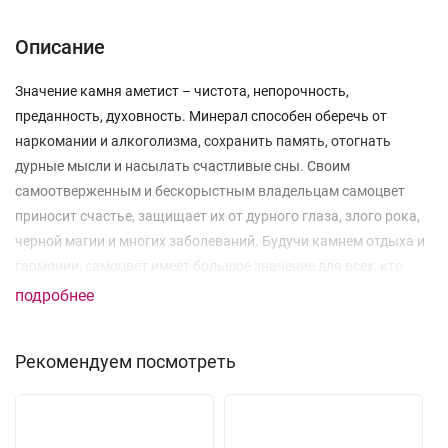
Описание
Значение камня аметист – чистота, непорочность,
преданность, духовность. Минерал способен оберечь от
наркомании и алкоголизма, сохранить память, отогнать
дурные мысли и насылать счастливые сны. Своим
самоотверженным и бескорыстным владельцам самоцвет
приносит счастье, защищает их от дурного глаза, злого рока,
черной магии и многих заболеваний. Будучи камнем отдыха и
гармонии, самоцвет имеет большое значение для всех, кто
желает уладить конфликт.
подробнее
Рекомендуем посмотреть