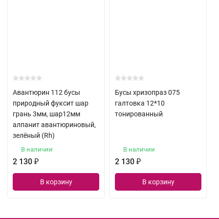
Авантюрин 112 бусы
Бусы хризопраз 075
природный фуксит шар
галтовка 12*10
грань 3мм, шар12мм
тонированный
алпанит авантюриновый,
зелёный (Rh)
В наличии
В наличии
2 130
₽
2 130
₽
В корзину
В корзину