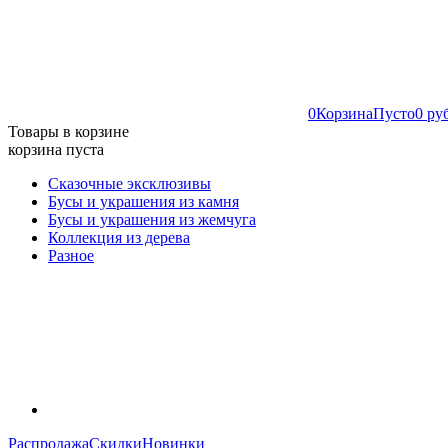
0
Корзина
Пусто
0 ру
Товары в корзине
корзина пуста
Сказочные эксклюзивы
Бусы и украшения из камня
Бусы и украшения из жемчуга
Коллекция из дерева
Разное
Распродажа
Скидки
Новинки