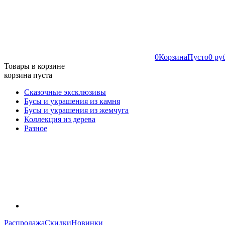
0
Корзина
Пусто
0 ру
Товары в корзине
корзина пуста
Сказочные эксклюзивы
Бусы и украшения из камня
Бусы и украшения из жемчуга
Коллекция из дерева
Разное
Распродажа
Скидки
Новинки