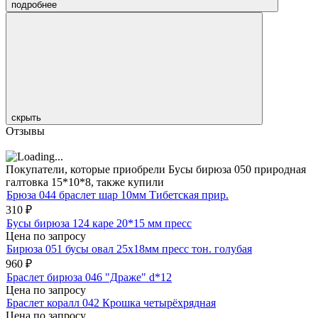
подробнее
скрыть
Отзывы
Покупатели, которые приобрели Бусы бирюза 050 природная
галтовка 15*10*8, также купили
Брюза 044 браслет шар 10мм Тибетская прир.
310
₽
Бусы бирюза 124 каре 20*15 мм пресс
Цена по запросу
Бирюза 051 бусы овал 25х18мм пресс тон. голубая
960
₽
Браслет бирюза 046 "Драже" d*12
Цена по запросу
Браслет коралл 042 Крошка четырёхрядная
Цена по запросу