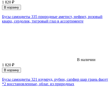
1 820
₽
В корзину
Бусы самоцветы 335 природные аметист, нефрит, розовый
кварц, сердолик, тигровый глаз в ассортименте
В наличии
1 820
₽
В корзину
Бусы самоцветы 321 изумруд, рубин, сапфир шар грань фасет
*2 восстановленные, облаг. из природных