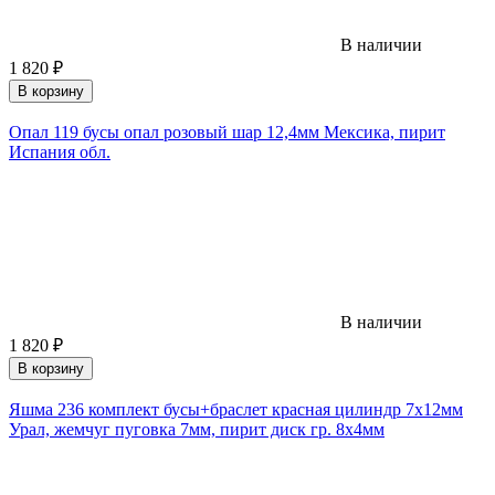
В наличии
1 820
₽
В корзину
Опал 119 бусы опал розовый шар 12,4мм Мексика, пирит
Испания обл.
В наличии
1 820
₽
В корзину
Яшма 236 комплект бусы+браслет красная цилиндр 7х12мм
Урал, жемчуг пуговка 7мм, пирит диск гр. 8х4мм