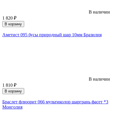
В наличии
1 820
₽
В корзину
Аметист 095 бусы природный шар 10мм Бразилия
В наличии
1 810
₽
В корзину
Браслет флюорит 066 мультиколор шаргрань фасет *3
Монголия