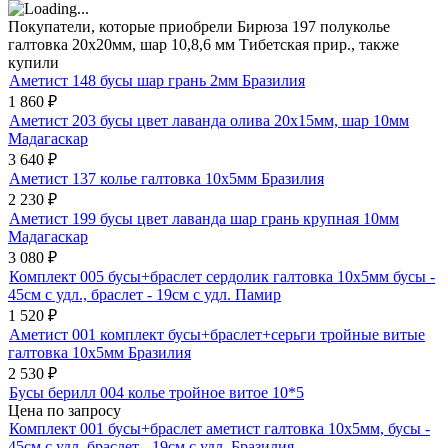
Покупатели, которые приобрели Бирюза 197 полуколье
галтовка 20х20мм, шар 10,8,6 мм Тибетская прир., также
купили
Аметист 148 бусы шар грань 2мм Бразилия
1 860
₽
Аметист 203 бусы цвет лаванда олива 20х15мм, шар 10мм
Мадагаскар
3 640
₽
Аметист 137 колье галтовка 10х5мм Бразилия
2 230
₽
Аметист 199 бусы цвет лаванда шар грань крупная 10мм
Мадагаскар
3 080
₽
Комплект 005 бусы+браслет сердолик галтовка 10х5мм бусы -
45см с удл., браслет - 19см с удл. Памир
1 520
₽
Аметист 001 комплект бусы+браслет+серьги тройные витые
галтовка 10х5мм Бразилия
2 530
₽
Бусы берилл 004 колье тройное витое 10*5
Цена по запросу
Комплект 001 бусы+браслет аметист галтовка 10х5мм, бусы -
45см с удл.,браслет - 19см с удл. Бразилия