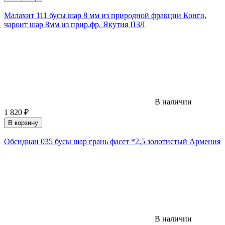
Малахит 111 бусы шар 8 мм из природной фракции Конго,
чароит шар 8мм из прир.фр. Якутия ПЗЛ
В наличии
1 820
₽
В корзину
Обсидиан 035 бусы шар грань фасет *2,5 золотистый Армения
В наличии