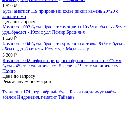
1 520
₽
Бусы аметист 119 природный колье дикий камень 20*20 с
алпанитами
Цена по запросу
Комплект 003 бусы+браслет самоцветы 10х5мм, бусы - 45см с
удл.,браслет - 19см с удл Памир,Бразилия
1 520
₽
Комплект 004 бусы+браслет турмалин галтовка 8х5мм,бусы -
45см с удл.,браслет - 19см с удл Мадагаскар
3 360
₽
Комплект 002 нефрит природный фуксит галтовка 10*5 мм,
бусы - 45 см с удлинителем, браслет - 19 см с удлинителем
Памир
Цена по запросу
Рекомендуем посмотреть
Турмалин 174 шерл,чёрный бусы Бразилия,жемчуг мабэ-
абалон Индонезия, гематит Тайвань