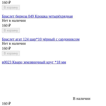
160
₽
В корзину
Браслет бирюза 049 Крошка четырёхрядная
Нет в наличии
160
₽
В корзину
Браслет агат 124 шар*10 чёрный с сардониксом
Нет в наличии
160
₽
В корзину
в0023 Кварц земляничный круг *18 мм
В наличии
160
₽