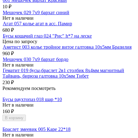
001 Мешочек Бархат Красный
10
₽
Мешочек 029 7х9 бархат синий
Нет в наличии
Агат 057 колье агат в асс. Памир
680
₽
Бусы кошачий глаз 024 "Рис" h*7 на леске
Цена по запросу
Аметист 003 колье тройное витое галтовка 10х5мм Бразилия
960
₽
Мешочек 030 7х9 бархат бордо
Нет в наличии
Гематит 019 бусы-браслет 2в1 столбик 8х4мм магнитный
Тайвань, бирюза галтовка 10х5мм Тибет
230
₽
Рекомендуем посмотреть
Бусы раухтопаз 018 шар *10
Нет в наличии
160
₽
В корзину
Браслет змеевик 005 Каре 22*18
Нет в наличии