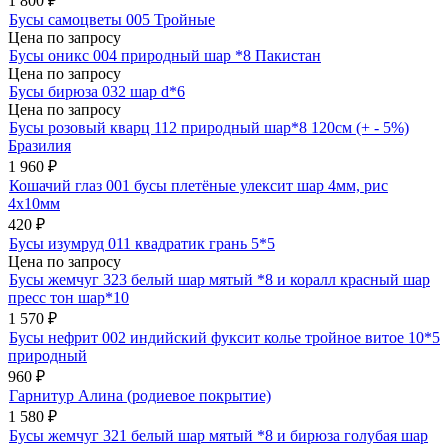
1 800
₽
Бусы самоцветы 005 Тройные
Цена по запросу
Бусы оникс 004 природный шар *8 Пакистан
Цена по запросу
Бусы бирюза 032 шар d*6
Цена по запросу
Бусы розовый кварц 112 природный шар*8 120см (+ - 5%)
Бразилия
1 960
₽
Кошачий глаз 001 бусы плетёные улексит шар 4мм, рис
4х10мм
420
₽
Бусы изумруд 011 квадратик грань 5*5
Цена по запросу
Бусы жемчуг 323 белый шар мятый *8 и коралл красный шар
пресс тон шар*10
1 570
₽
Бусы нефрит 002 индийский фуксит колье тройное витое 10*5
природный
960
₽
Гарнитур Алина (родиевое покрытие)
1 580
₽
Бусы жемчуг 321 белый шар мятый *8 и бирюза голубая шар