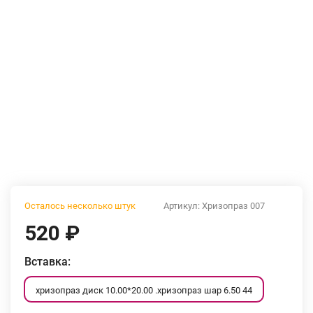
Осталось несколько штук
Артикул:
Хризопраз 007
520
₽
Вставка:
хризопраз диск 10.00*20.00 .хризопраз шар 6.50 44