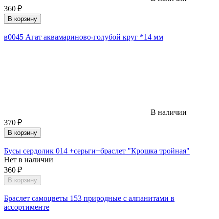
360
₽
В корзину
в0045 Агат аквамариново-голубой круг *14 мм
В наличии
370
₽
В корзину
Бусы сердолик 014 +серьги+браслет "Крошка тройная"
Нет в наличии
360
₽
В корзину
Браслет самоцветы 153 природные с алпанитами в
ассортименте