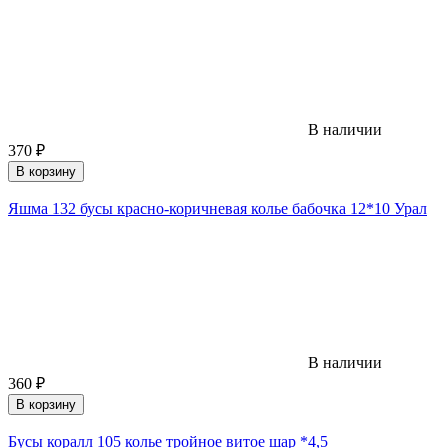
В наличии
370
₽
В корзину
Яшма 132 бусы красно-коричневая колье бабочка 12*10 Урал
В наличии
360
₽
В корзину
Бусы коралл 105 колье тройное витое шар *4,5