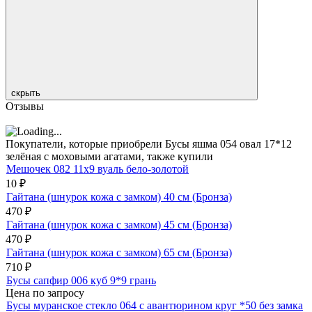
скрыть
Отзывы
Покупатели, которые приобрели Бусы яшма 054 овал 17*12
зелёная с моховыми агатами, также купили
Мешочек 082 11х9 вуаль бело-золотой
10
₽
Гайтана (шнурок кожа с замком) 40 см (Бронза)
470
₽
Гайтана (шнурок кожа с замком) 45 см (Бронза)
470
₽
Гайтана (шнурок кожа с замком) 65 см (Бронза)
710
₽
Бусы сапфир 006 куб 9*9 грань
Цена по запросу
Бусы муранское стекло 064 с авантюрином круг *50 без замка