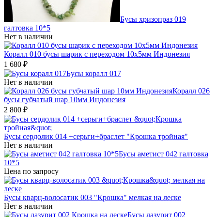
Бусы хризопраз 019
галтовка 10*5
Нет в наличии
Коралл 010 бусы шарик с переходом 10х5мм Индонезия
1 680
₽
Бусы коралл 017
Нет в наличии
Коралл 026
бусы губчатый шар 10мм Индонезия
2 800
₽
Бусы сердолик 014 +серьги+браслет "Крошка тройная"
Нет в наличии
Бусы аметист 042 галтовка
10*5
Цена по запросу
Бусы кварц-волосатик 003 "Крошка" мелкая на леске
Нет в наличии
Бусы лазурит 002