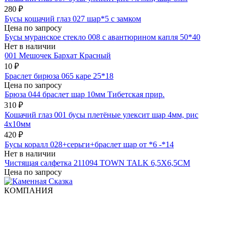
280
₽
Бусы кошачий глаз 027 шар*5 с замком
Цена по запросу
Бусы муранское стекло 008 с авантюрином капля 50*40
Нет в наличии
001 Мешочек Бархат Красный
10
₽
Браслет бирюза 065 каре 25*18
Цена по запросу
Брюза 044 браслет шар 10мм Тибетская прир.
310
₽
Кошачий глаз 001 бусы плетёные улексит шар 4мм, рис
4х10мм
420
₽
Бусы коралл 028+серьги+браслет шар от *6 -*14
Нет в наличии
Чистящая салфетка 211094 TOWN TALK 6,5Х6,5СМ
Цена по запросу
КОМПАНИЯ