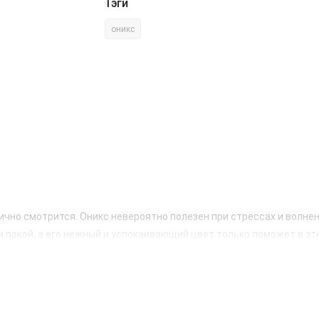
Тэги
оникс
тлично смотрится. Оникс невероятно полезен при стрессах и волнен
 покой, а его нежный и успокаивающий цвет только поможет в эт