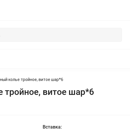
НЯ
БУСЫ И УКРАШЕНИЯ ИЗ ЖЕМЧУГА
КОЛЛЕКЦИЯ ИЗ ДЕР
рный колье тройное, витое шар*6
 тройное, витое шар*6
Вставка: