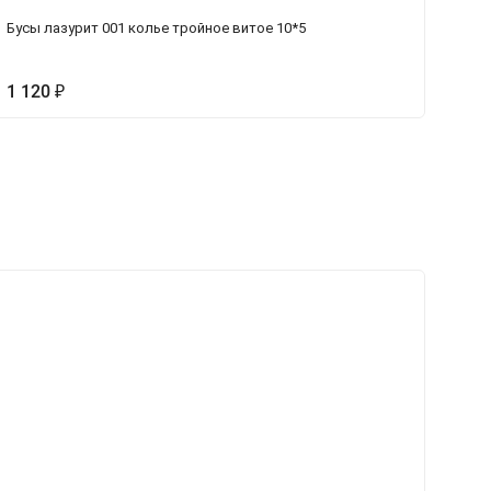
Бусы лазурит 001 колье тройное витое 10*5
Бр
1 120
₽
Н