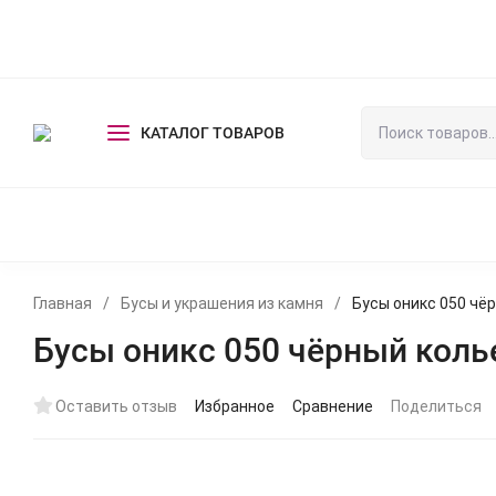
Оплата и доставка
Оптовикам
Выставки
Контакты
КАТАЛОГ ТОВАРОВ
СКАЗОЧНЫЕ ЭКСКЛЮЗИВЫ
БУСЫ И УКРАШЕНИЯ ИЗ КАМ
Главная
/
Бусы и украшения из камня
/
Бусы оникс 050 чё
Бусы оникс 050 чёрный колье
Оставить отзыв
Избранное
Сравнение
Поделиться