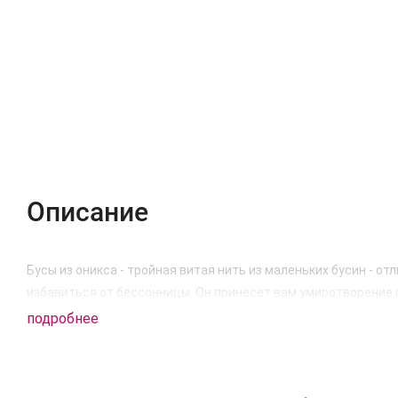
Описание
Характеристики
Отзывы (0)
Описание
Бусы из оникса - тройная витая нить из маленьких бусин - о
избавиться от бессонницы. Он принесет вам умиротворение и
подробнее