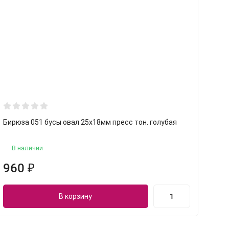
Бирюза 051 бусы овал 25х18мм пресс тон. голубая
Г
б
В наличии
960
₽
В корзину