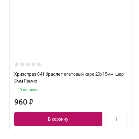
Хризопраз 041 браслет агатовый каре 20х15мм, шар
8мм Памир
В наличии
960
₽
В корзину