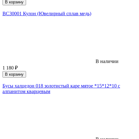
В корзину
ВС30001 Кулон (Ювелирный сплав медь)
В наличии
1 180
₽
В корзину
Бусы халцедон 018 золотистый каре мятое *15*12*10 с
алпанитом кварцевым