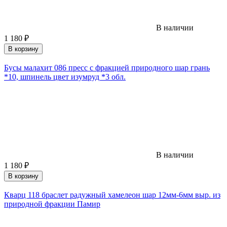
В наличии
1 180
₽
В корзину
Бусы малахит 086 пресс с фракцией природного шар грань
*10, шпинель цвет изумруд *3 обл.
В наличии
1 180
₽
В корзину
Кварц 118 браслет радужный хамелеон шар 12мм-6мм выр. из
природной фракции Памир