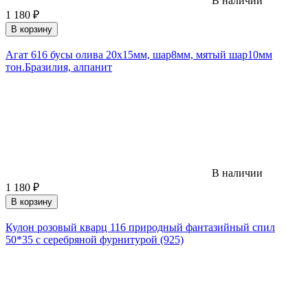
В наличии
1 180
₽
В корзину
Агат 616 бусы олива 20х15мм, шар8мм, мятый шар10мм
тон.Бразилия, алпанит
В наличии
1 180
₽
В корзину
Кулон розовый кварц 116 природный фантазийный спил
50*35 с серебряной фурнитурой (925)