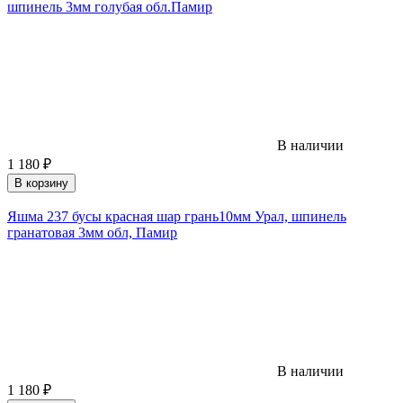
шпинель 3мм голубая обл.Памир
В наличии
1 180
₽
В корзину
Яшма 237 бусы красная шар грань10мм Урал, шпинель
гранатовая 3мм обл, Памир
В наличии
1 180
₽