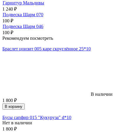
Гарнитур Мальдивы
1 240
₽
Подвеска Шарм 070
100
₽
Подвеска Шарм 046
100
₽
Рекомендуем посмотреть
Браслет цоизит 005 каре скруглённое 25*10
В наличии
1 800
₽
В корзину
Бусы сапфир 015 "Кукуруза" d*10
Нет в наличии
1 800
₽