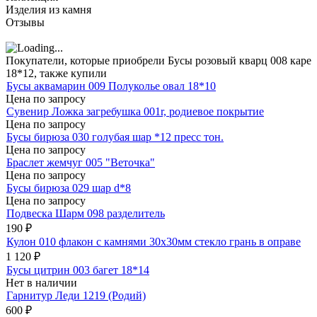
Изделия из камня
Отзывы
Покупатели, которые приобрели Бусы розовый кварц 008 каре
18*12, также купили
Бусы аквамарин 009 Полуколье овал 18*10
Цена по запросу
Сувенир Ложка загребушка 001r, родиевое покрытие
Цена по запросу
Бусы бирюза 030 голубая шар *12 пресс тон.
Цена по запросу
Браслет жемчуг 005 "Веточка"
Цена по запросу
Бусы бирюза 029 шар d*8
Цена по запросу
Подвеска Шарм 098 разделитель
190
₽
Кулон 010 флакон с камнями 30х30мм стекло грань в оправе
1 120
₽
Бусы цитрин 003 багет 18*14
Нет в наличии
Гарнитур Леди 1219 (Родий)
600
₽