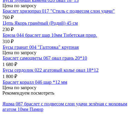
Бусы лунный камень 020 овал 18*13
Цена по запросу
Браслет хризопраз 017 "Стиль с подвесом слон удачи"
760
₽
Цепь Якорь гранёный (Родий) 45 см
230
₽
Брюза 044 браслет шар 10мм Тибетская прир.
310
₽
Бусы гранат 004 "Галтовка" крупная
Цена по запросу
Браслет самоцветы 067 овал грань 20*10
1 680
₽
Бусы сердолик 022 агатовый колье овал 18*12
1 800
₽
Браслет коралл 046 шар *12 мм
Цена по запросу
Рекомендуем посмотреть
Яшма 087 браслет с подвесом слон удачи зелёная с моховым
агатом 10мм Памир