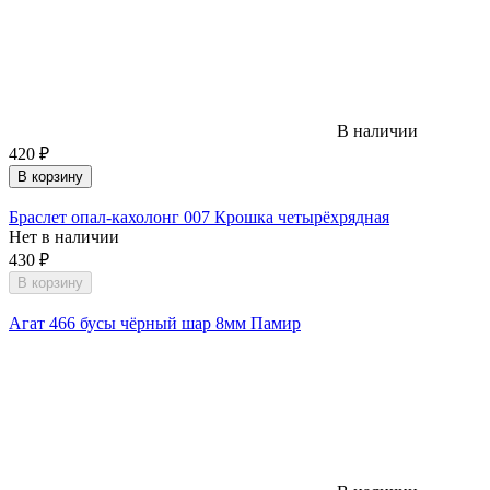
В наличии
420
₽
В корзину
Браслет опал-кахолонг 007 Крошка четырёхрядная
Нет в наличии
430
₽
В корзину
Агат 466 бусы чёрный шар 8мм Памир