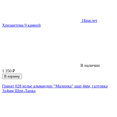
1
Браслет
Хризантема 9 камней
В наличии
1 350
₽
В корзину
Гранат 028 колье альмандин "Малинка" шар 4мм, галтовка
3х4мм Шри-Ланка