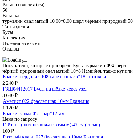
Размер изделия (см)
50
Вставка
турмалин овал мятый 10.00*8.00 шерл чёрный природный 50
Тип изделия
Бусы
Коллекция
Изделия из камня
Отзывы
Покупатели, которые приобрели Бусы турмалин 094 шерл
чёрный природный овал мятый 10*8 Намибия, также купили
Браслет сердолик 108 каре грань 25*18 агатовый
2 240
₽
ГЗШ04412017 Бусы на шёлке через узел
3 640
₽
Аметист 022 браслет шар 10мм Бразилия
1 120
₽
Браслет яшма 051 шар*12 мм
Цена по запросу
Гайтана (шнурок кожа с замком) 45 см (сплав)
100
₽
Розовый кварц 027 браслет шар 10мм Бразилия