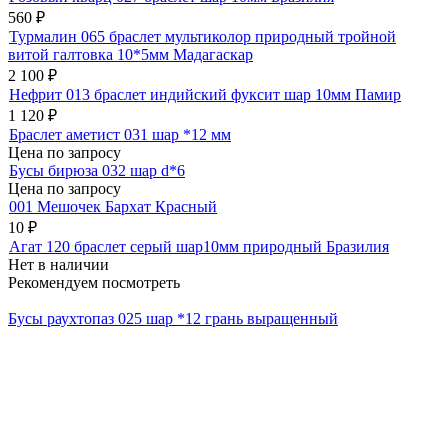
560
₽
Турмалин 065 браслет мультиколор природный тройной
витой галтовка 10*5мм Мадагаскар
2 100
₽
Нефрит 013 браслет индийский фуксит шар 10мм Памир
1 120
₽
Браслет аметист 031 шар *12 мм
Цена по запросу
Бусы бирюза 032 шар d*6
Цена по запросу
001 Мешочек Бархат Красный
10
₽
Агат 120 браслет серый шар10мм природный Бразилия
Нет в наличии
Рекомендуем посмотреть
Бусы раухтопаз 025 шар *12 грань выращенный