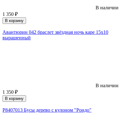
В наличии
1 350
₽
В корзину
Авантюрин 042 браслет звёздная ночь каре 15х10
выращенный
В наличии
1 350
₽
В корзину
Р8407013 Бусы дерево с кулоном "Рондо"