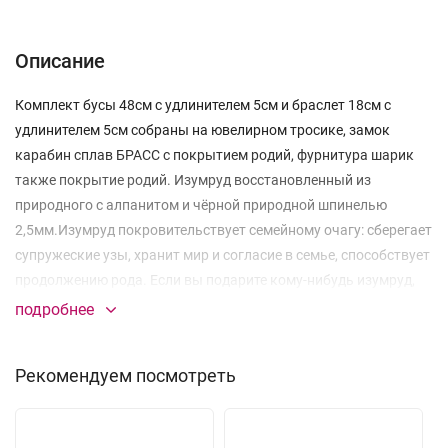
Описание
Комплект бусы 48см с удлинителем 5см и браслет 18см с
удлинителем 5см собраны на ювелирном тросике, замок
карабин сплав БРАСС с покрытием родий, фурнитура шарик
также покрытие родий. Изумруд восстановленный из
природного с алпанитом и чёрной природной шпинелью
2,5мм.Изумруд покровительствует семейному очагу: сберегает
супружеские узы, хранит мир и согласие в семье, способствует
продолжению рода. Если вы подарите кому-нибудь изумруд,
на языке камней этот дар будет означать пожелание успеха.
подробнее
Рекомендуем посмотреть