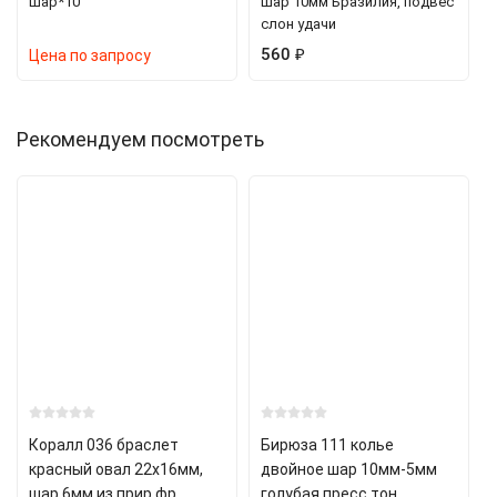
шар*10
шар 10мм Бразилия, подвес
слон удачи
560
₽
Цена по запросу
Рекомендуем посмотреть
Коралл 036 браслет
Бирюза 111 колье
красный овал 22х16мм,
двойное шар 10мм-5мм
шар 6мм из прир.фр.
голубая пресс.тон.