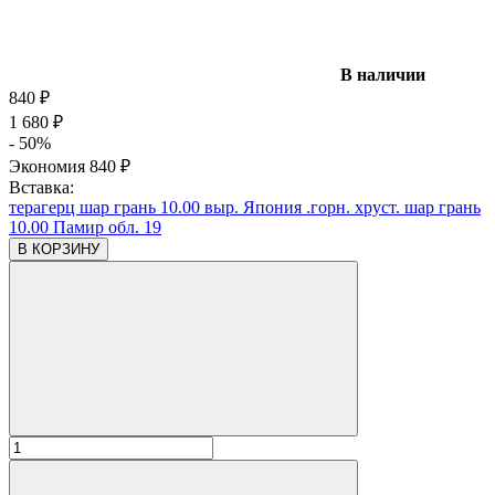
В наличии
840
₽
1 680
₽
- 50%
Экономия
840
₽
Вставка:
терагерц шар грань 10.00 выр. Япония .горн. хруст. шар грань
10.00 Памир обл. 19
В КОРЗИНУ