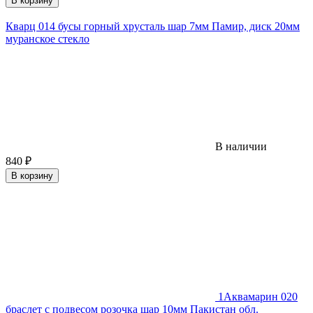
В корзину
Кварц 014 бусы горный хрусталь шар 7мм Памир, диск 20мм
муранское стекло
В наличии
840
₽
В корзину
1
Аквамарин 020
браслет с подвесом розочка шар 10мм Пакистан обл.