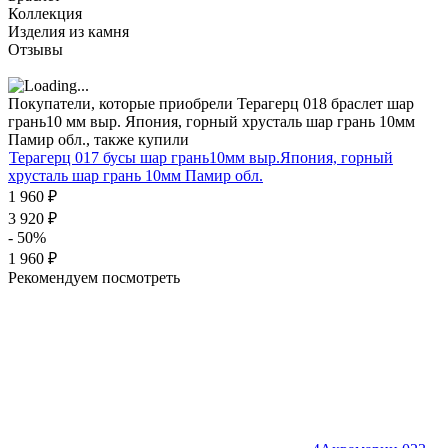
Коллекция
Изделия из камня
Отзывы
Покупатели, которые приобрели Терагерц 018 браслет шар
грань10 мм выр. Япония, горный хрусталь шар грань 10мм
Памир обл., также купили
Терагерц 017 бусы шар грань10мм выр.Япония, горный
хрусталь шар грань 10мм Памир обл.
1 960
₽
3 920
₽
- 50%
1 960
₽
Рекомендуем посмотреть