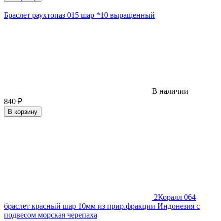
Браслет раухтопаз 015 шар *10 выращенный
В наличии
840
₽
В корзину
2
Коралл 064
браслет красный шар 10мм из прир.фракции Индонезия с
подвесом морская черепаха