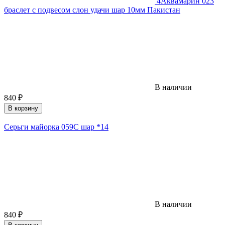
4
Аквамарин 023
браслет с подвесом слон удачи шар 10мм Пакистан
В наличии
840
₽
В корзину
Серьги майорка 059С шар *14
В наличии
840
₽