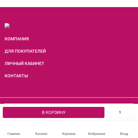
КОМПАНИЯ
ДЛЯ ПОКУПАТЕЛЕЙ
ЛИЧНЫЙ КАБИНЕТ
КОНТАКТЫ
Мы используем файлы cookie, чтобы сайт был лучше для
©2007- 2026 Все права защищены
OK
В КОРЗИНУ
вас.
Главная
Каталог
Корзина
Избранное
Вход