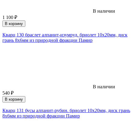
В наличии
1 100
₽
В корзину
Кварц 130 браслет алпанит-изумруд. бриолет 10х20мм, диск
грань 8х6мм из природной фракции Памир
В наличии
540
₽
В корзину
Кварц 131 бусы алпанит-рубин. бриолет 10х20мм, диск грань
8х6мм из природной фракции Памир