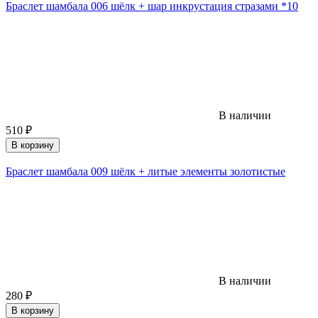
Браслет шамбала 006 шёлк + шар инкрустация стразами *10
В наличии
510
₽
В корзину
Браслет шамбала 009 шёлк + литые элементы золотистые
В наличии
280
₽
В корзину