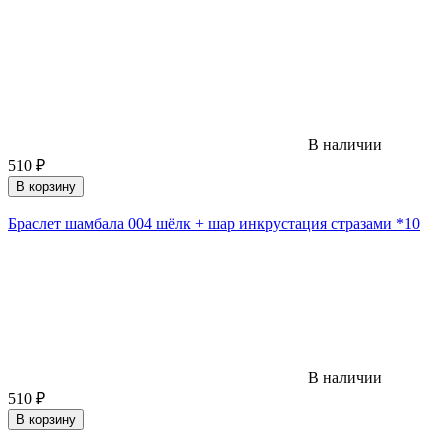
В наличии
510
₽
В корзину
Браслет шамбала 004 шёлк + шар инкрустация стразами *10
В наличии
510
₽
В корзину