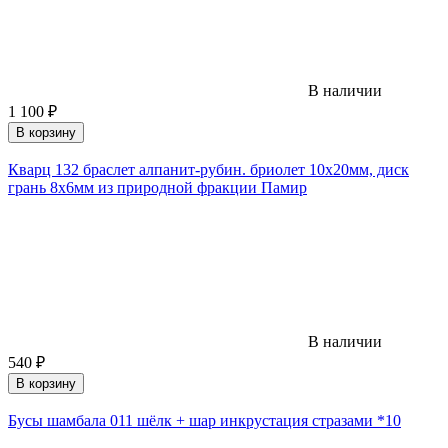
В наличии
1 100
₽
В корзину
Кварц 132 браслет алпанит-рубин. бриолет 10х20мм, диск
грань 8х6мм из природной фракции Памир
В наличии
540
₽
В корзину
Бусы шамбала 011 шёлк + шар инкрустация стразами *10