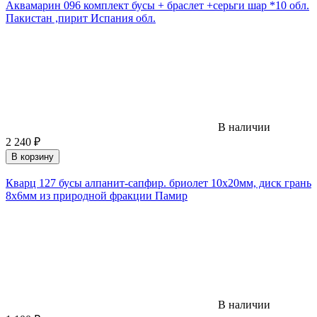
Аквамарин 096 комплект бусы + браслет +серьги шар *10 обл.
Пакистан ,пирит Испания обл.
В наличии
2 240
₽
В корзину
Кварц 127 бусы алпанит-сапфир. бриолет 10х20мм, диск грань
8х6мм из природной фракции Памир
В наличии