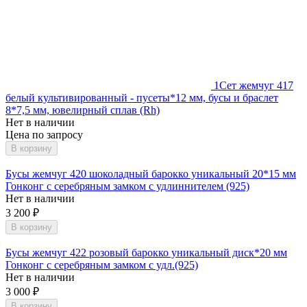
1
Сет жемчуг 417
белый культивированный - пусеты*12 мм, бусы и браслет
8*7,5 мм, ювелирный сплав (Rh)
Нет в наличии
Цена по запросу
В корзину
Бусы жемчуг 420 шоколадный барокко уникальный 20*15 мм
Гонконг с серебряным замком с удлиннителем (925)
Нет в наличии
3 200
₽
В корзину
Бусы жемчуг 422 розовый барокко уникальный диск*20 мм
Гонконг с серебряным замком с удл.(925)
Нет в наличии
3 000
₽
В корзину