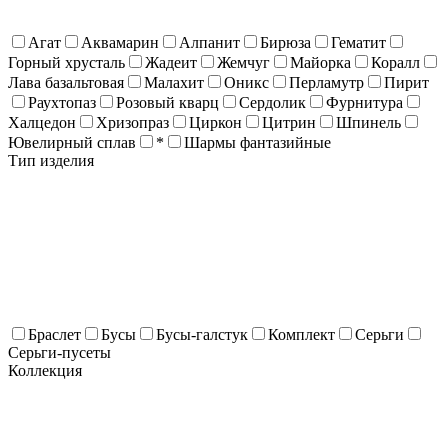
Агат
Аквамарин
Алпанит
Бирюза
Гематит
Горный хрусталь
Жадеит
Жемчуг
Майорка
Коралл
Лава базальтовая
Малахит
Оникс
Перламутр
Пирит
Раухтопаз
Розовый кварц
Сердолик
Фурнитура
Халцедон
Хризопраз
Циркон
Цитрин
Шпинель
Ювелирный сплав
*
Шармы фантазийные
Тип изделия
Браслет
Бусы
Бусы-галстук
Комплект
Серьги
Серьги-пусеты
Коллекция