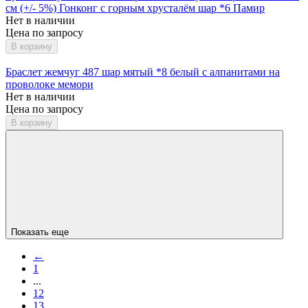
см (+/- 5%) Гонконг с горным хрусталём шар *6 Памир
Нет в наличии
Цена по запросу
В корзину
Браслет жемчуг 487 шар мятый *8 белый с алпанитами на
проволоке мемори
Нет в наличии
Цена по запросу
В корзину
Показать еще
←
1
...
12
13