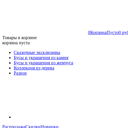
0
Корзина
Пусто
0 ру
Товары в корзине
корзина пуста
Сказочные эксклюзивы
Бусы и украшения из камня
Бусы и украшения из жемчуга
Коллекция из дерева
Разное
Распродажа
Скидки
Новинки