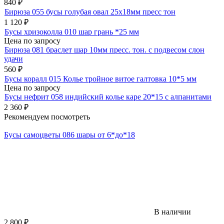
840
₽
Бирюза 055 бусы голубая овал 25х18мм пресс тон
1 120
₽
Бусы хризоколла 010 шар грань *25 мм
Цена по запросу
Бирюза 081 браслет шар 10мм пресс. тон. с подвесом слон
удачи
560
₽
Бусы коралл 015 Колье тройное витое галтовка 10*5 мм
Цена по запросу
Бусы нефрит 058 индийский колье каре 20*15 с алпанитами
2 360
₽
Рекомендуем посмотреть
Бусы самоцветы 086 шары от 6*до*18
В наличии
2 800
₽