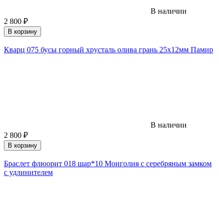
В наличии
2 800
₽
В корзину
Кварц 075 бусы горный хрусталь олива грань 25х12мм Памир
В наличии
2 800
₽
В корзину
Браслет флюорит 018 шар*10 Монголия с серебряным замком
с удлинителем