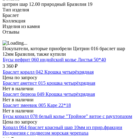
цитрин шар 12.00 природный Бразилия 19
Тип изделия
Браслет
Коллекция
Изделия из камня
Отзывы
Покупатели, которые приобрели Цитрин 016 браслет шар
12мм Бразилия, также купили
Бусы нефрит 060 индийский колье Листья 50*40
3 360
₽
Браслет коралл 042 Крошка четырёхрядная
Цена по запросу
Браслет аметист 015 крошка четырёхрядная
Нет в наличии
Браслет бирюза 049 Крошка четырёхрядная
Нет в наличии
Браслет змеевик 005 Каре 22*18
Нет в наличии
Бусы коралл 078 белый колье "Тройное" витое с раухтопазом
Цена по запросу
Коралл 064 браслет красный шар 10мм из прир.фракции
Индонезия с подвесом морская черепаха