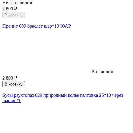
Нет в наличии
2 800
₽
В корзину
Пренит 009 браслет шар*10 ЮАР
В наличии
2 800
₽
В корзину
Бусы раухтопаз 029 природный колье галтовка 25*10 через
шарик *6