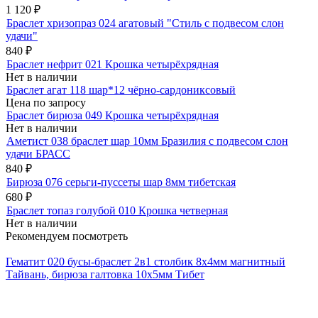
1 120
₽
Браслет хризопраз 024 агатовый "Стиль с подвесом слон
удачи"
840
₽
Браслет нефрит 021 Крошка четырёхрядная
Нет в наличии
Браслет агат 118 шар*12 чёрно-сардониксовый
Цена по запросу
Браслет бирюза 049 Крошка четырёхрядная
Нет в наличии
Аметист 038 браслет шар 10мм Бразилия с подвесом слон
удачи БРАСС
840
₽
Бирюза 076 серьги-пуссеты шар 8мм тибетская
680
₽
Браслет топаз голубой 010 Крошка четверная
Нет в наличии
Рекомендуем посмотреть
Гематит 020 бусы-браслет 2в1 столбик 8х4мм магнитный
Тайвань, бирюза галтовка 10х5мм Тибет