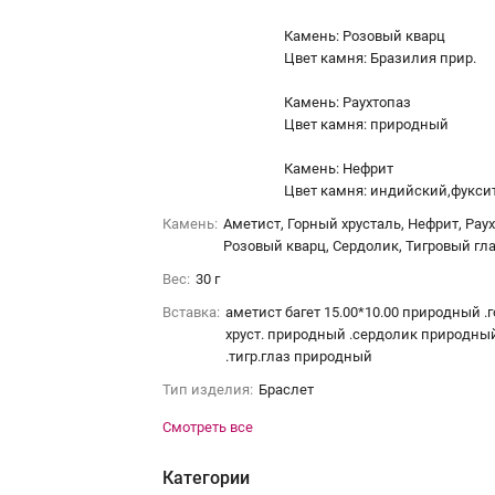
Камень: Розовый кварц
Цвет камня: Бразилия прир.
Камень: Раухтопаз
Цвет камня: природный
Камень: Нефрит
Цвет камня: индийский,фукси
Камень:
Аметист, Горный хрусталь, Нефрит, Раух
Розовый кварц, Сердолик, Тигровый гл
Вес:
30 г
Вставка:
аметист багет 15.00*10.00 природный .г
хруст. природный .сердолик природны
.тигр.глаз природный
Тип изделия:
Браслет
Смотреть все
Категории