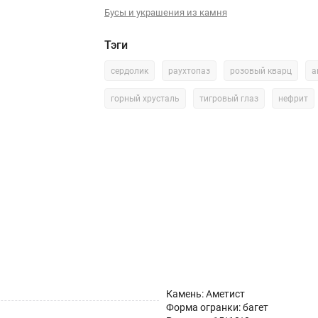
Бусы и украшения из камня
Тэги
сердолик
раухтопаз
розовый кварц
а
горный хрусталь
тигровый глаз
нефрит
Камень: Аметист
Форма огранки: багет