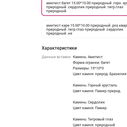
аметист багет 15.00*10.00 природный .горн. хр
природный .сердолик природный .тигр.глаз
природный
аметист каре 15.00*10.00 природный .роз.ква
природный .тигр.глаз природный .сердолик
природный .не
Характеристики
Данные вставки:
Камень: Аметист
Форма огранки: багет
Размеры: 15*10*0
Цвет камня: природ. Бразилия
Камень: Горный хрусталь
Цвет камня: Памир природ.
Камень: Сердолик
Цвет камня: Памир
Камень: Тигровый глаз
Цвет камня: природный