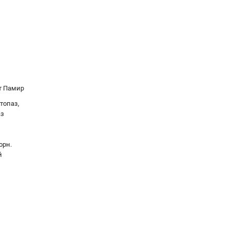
т Памир
топаз,
аз
орн.
й