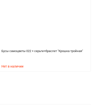
Бусы самоцветы 022 + серьги+браслет "Крошка тройная"
Бр
3
Нет в наличии