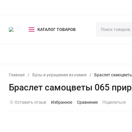
Оплата и доставка
Оптовикам
Выставки
Контакты
КАТАЛОГ ТОВАРОВ
СКАЗОЧНЫЕ ЭКСКЛЮЗИВЫ
БУСЫ И УКРАШЕНИЯ ИЗ КАМ
Главная
/
Бусы и украшения из камня
/
Браслет самоцветы
Браслет самоцветы 065 прир
Оставить отзыв
Избранное
Сравнение
Поделиться