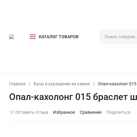
Оплата и доставка
Оптовикам
Выставки
Контакты
КАТАЛОГ ТОВАРОВ
СКАЗОЧНЫЕ ЭКСКЛЮЗИВЫ
БУСЫ И УКРАШЕНИЯ ИЗ КАМ
Главная
/
Бусы и украшения из камня
/
Опал-кахолонг 015
Опал-кахолонг 015 браслет 
Оставить отзыв
Избранное
Сравнение
Поделиться