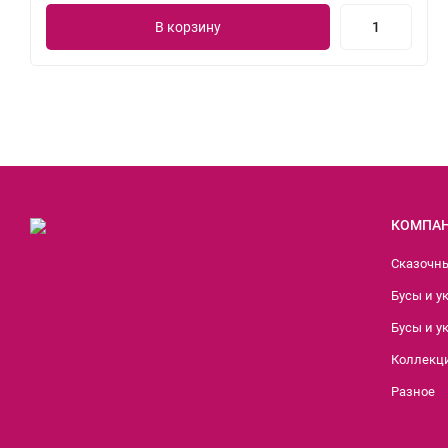
В корзину
КОМПА
Сказочн
Бусы и у
Бусы и у
Коллекци
Разное