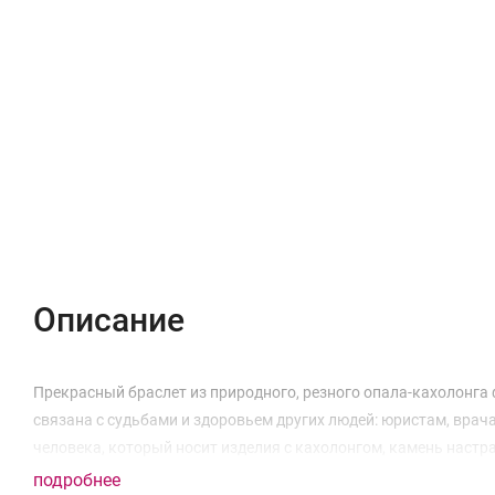
Описание
Характеристики
Отзывы (0)
Описание
Прекрасный браслет из природного, резного опала-кахолонга
связана с судьбами и здоровьем других людей: юристам, врача
человека, который носит изделия с кахолонгом, камень настр
подробнее