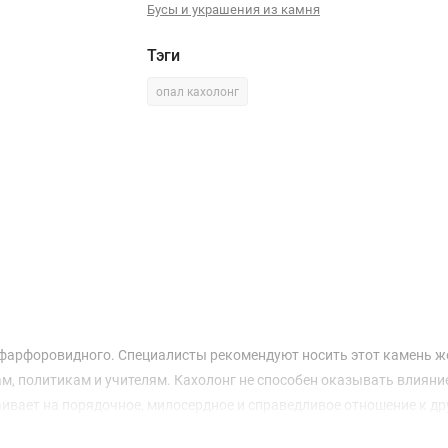
Бусы и украшения из камня
Тэги
опал кахолонг
 фарфоровидного. Специалисты рекомендуют носить этот камень ж
м, политикам и учителям. Кахолонг не способен оказывать влияние 
аивает на порядочное, милосердное и справедливое отношение к др