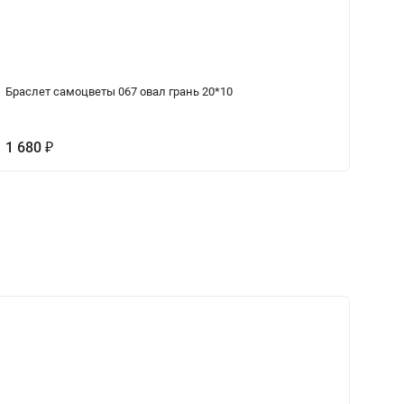
Браслет самоцветы 067 овал грань 20*10
Аг
1 680
₽
Н