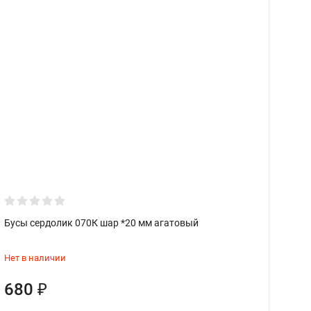
Бусы сердолик 070К шар *20 мм агатовый
С
Нет в наличии
680
₽