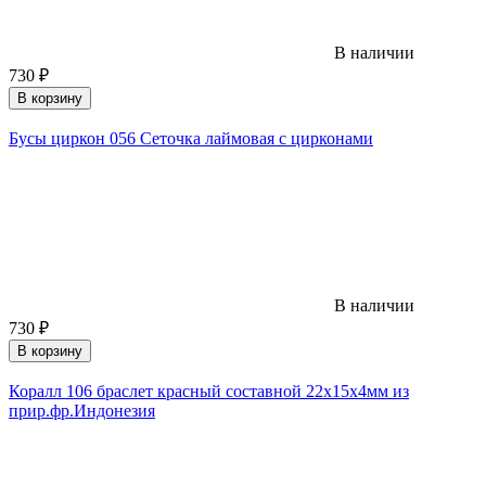
В наличии
730
₽
В корзину
Бусы циркон 056 Сеточка лаймовая с цирконами
В наличии
730
₽
В корзину
Коралл 106 браслет красный составной 22х15х4мм из
прир.фр.Индонезия