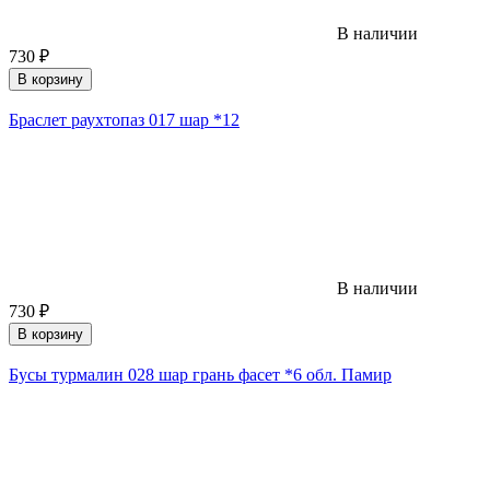
В наличии
730
₽
В корзину
Браслет раухтопаз 017 шар *12
В наличии
730
₽
В корзину
Бусы турмалин 028 шар грань фасет *6 обл. Памир