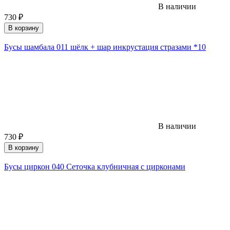
В наличии
730
₽
В корзину
Бусы шамбала 011 шёлк + шар инкрустация стразами *10
В наличии
730
₽
В корзину
Бусы циркон 040 Сеточка клубничная с цирконами