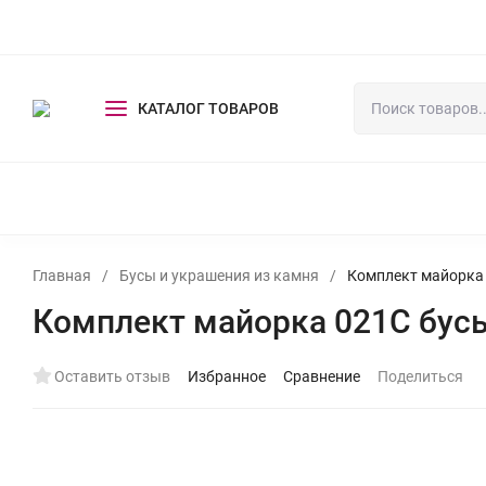
Оплата и доставка
Оптовикам
Выставки
Контакты
КАТАЛОГ ТОВАРОВ
СКАЗОЧНЫЕ ЭКСКЛЮЗИВЫ
БУСЫ И УКРАШЕНИЯ ИЗ КАМ
Главная
/
Бусы и украшения из камня
/
Комплект майорка 
Комплект майорка 021С бус
Оставить отзыв
Избранное
Сравнение
Поделиться