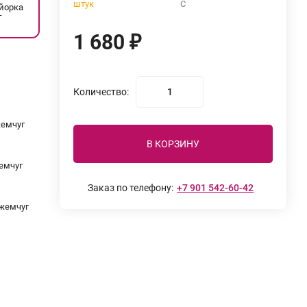
штук
С
айорка
г
1 680
₽
Количество:
жемчуг
В КОРЗИНУ
жемчуг
Заказ по телефону:
+7 901 542-60-42
.жемчуг