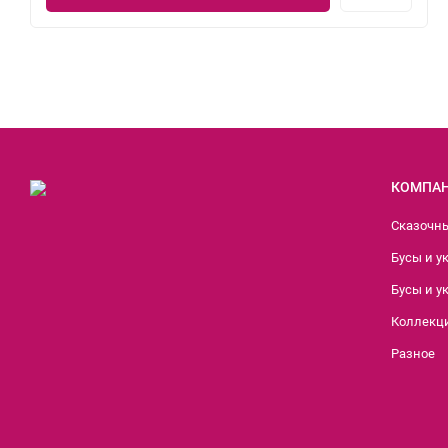
КОМПА
Сказочн
Бусы и у
Бусы и у
Коллекци
Разное