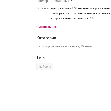
Размер изделия (см):
48
Вставка:
майорка шар 8.00 чёрная искусств.жем
.майорка золотистая .майорка розовая
искусств.жемчуг .майорк 48
Смотреть все
Категории
,
Бусы и украшения из камня
Разное
Тэги
майорка