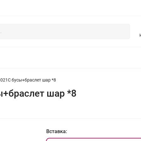
НЯ
БУСЫ И УКРАШЕНИЯ ИЗ ЖЕМЧУГА
КОЛЛЕКЦИЯ ИЗ ДЕР
021С бусы+браслет шар *8
ы+браслет шар *8
Вставка: