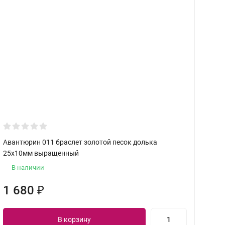
Авантюрин 011 браслет золотой песок долька
К
25х10мм выращенный
об
В наличии
1 680
₽
1
В корзину