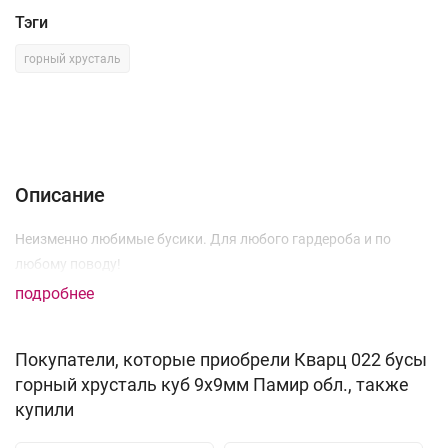
Тэги
горный хрусталь
Описание
Характеристики
Отзывы (0)
Описание
Неизменно любимые бусики. Для любого гардероба и по
любому поводу!
подробнее
Покупатели, которые приобрели Кварц 022 бусы
горный хрусталь куб 9х9мм Памир обл., также
купили