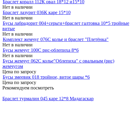
Браслет коралл 112К овал 18*12 и15*10
Нет в наличии
Браслет лазурит 036К каре 15*10
Нет в наличии
Бусы лабрадорит 004+серьги+браслет галтовка 10*5 тройные
витые
Нет в наличии
Комплект жемчуг 076С колье и браслет "Плетёнка"
Нет в наличии
Бусы жемчуг 100С рис-облепиха 8*6
Нет в наличии
Бусы жемчуг 062С колье"Облепиха" с овальным (рис)
жемчугом
Цена по запросу
Бусы змеевик 018 тройное, витое шары *6
Цена по запросу
Рекомендуем посмотреть
Браслет турмалин 045 каре 12*8 Мадагаскар