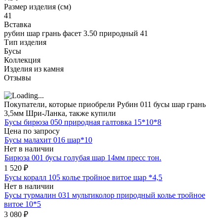
Размер изделия (см)
41
Вставка
рубин шар грань фасет 3.50 природный 41
Тип изделия
Бусы
Коллекция
Изделия из камня
Отзывы
Покупатели, которые приобрели Рубин 011 бусы шар грань
3,5мм Шри-Ланка, также купили
Бусы бирюза 050 природная галтовка 15*10*8
Цена по запросу
Бусы малахит 016 шар*10
Нет в наличии
Бирюза 001 бусы голубая шар 14мм пресс тон.
1 520
₽
Бусы коралл 105 колье тройное витое шар *4,5
Нет в наличии
Бусы турмалин 031 мультиколор природный колье тройное
витое 10*5
3 080
₽