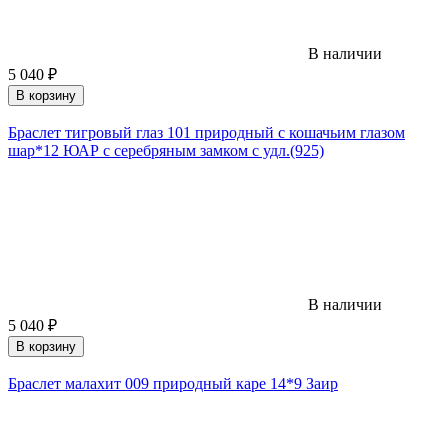
В наличии
5 040
₽
В корзину
Браслет тигровый глаз 101 природный с кошачьим глазом
шар*12 ЮАР с серебряным замком с удл.(925)
В наличии
5 040
₽
В корзину
Браслет малахит 009 природный каре 14*9 Заир