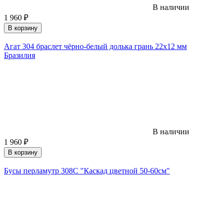
В наличии
1 960
₽
В корзину
Агат 304 браслет чёрно-белый долька грань 22х12 мм
Бразилия
В наличии
1 960
₽
В корзину
Бусы перламутр 308С "Каскад цветной 50-60см"