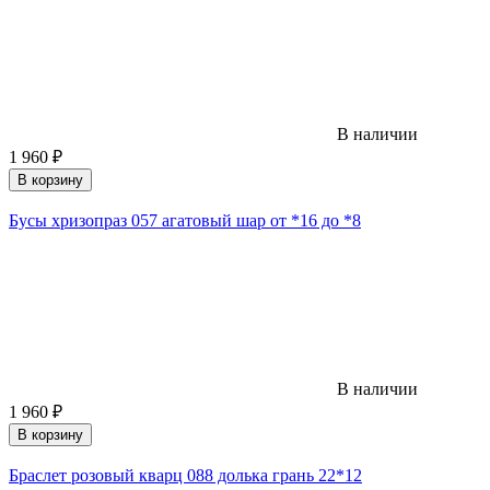
В наличии
1 960
₽
В корзину
Бусы хризопраз 057 агатовый шар от *16 до *8
В наличии
1 960
₽
В корзину
Браслет розовый кварц 088 долька грань 22*12