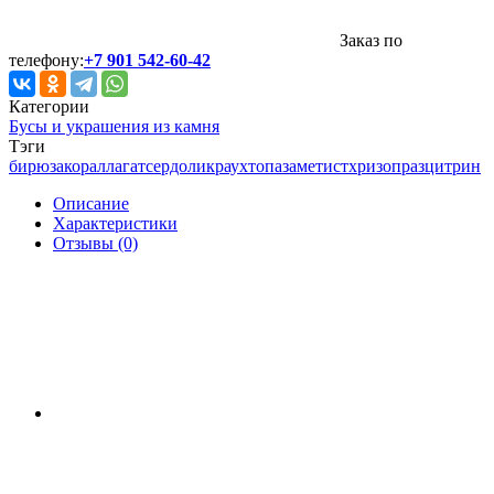
Заказ по
телефону:
+7 901 542-60-42
Категории
Бусы и украшения из камня
Тэги
бирюза
коралл
агат
сердолик
раухтопаз
аметист
хризопраз
цитрин
Описание
Характеристики
Отзывы (0)