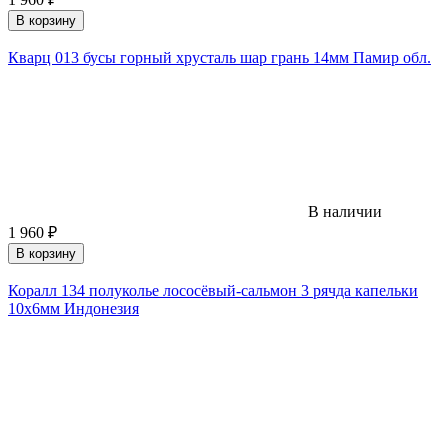
В корзину
Кварц 013 бусы горный хрусталь шар грань 14мм Памир обл.
В наличии
1 960
₽
В корзину
Коралл 134 полуколье лососёвый-сальмон 3 рячда капельки
10х6мм Индонезия